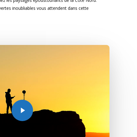
lez les paysages époustouflants de la Côte Nord.
ertes inoubliables vous attendent dans cette
Play Video