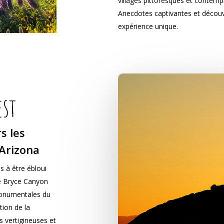
villages pittoresques et contemp
Anecdotes captivantes et découv
expérience unique.
est
s les
’Arizona
s à être ébloui
 De Bryce Canyon
monumentales du
tion de la
s vertigineuses et