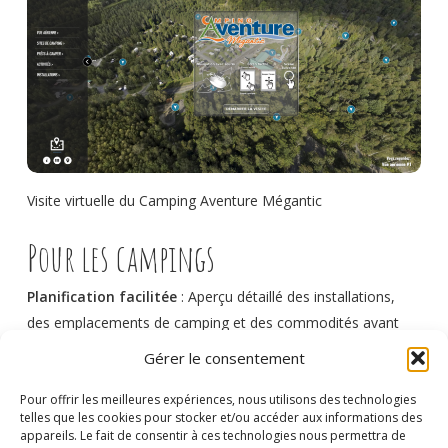
Visite virtuelle du Camping Aventure Mégantic
Pour les campings
Planification facilitée
: Aperçu détaillé des installations,
des emplacements de camping et des commodités avant
même d’arriver sur place.
Gérer le consentement
Gain de temps et d’effort :
Améliorez l’efficacité de votre
Pour offrir les meilleures expériences, nous utilisons des technologies
accueil en réduisant les appels téléphoniques et le temps
telles que les cookies pour stocker et/ou accéder aux informations des
passé à décrire vos installations, grâce à la possibilité pour
appareils. Le fait de consentir à ces technologies nous permettra de